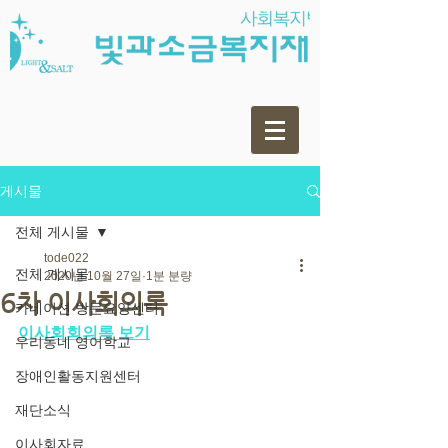
게시물
전체 게시물
tode022
전체 게시물
2020년 10월 27일
1분 분량
6차 이사회의록
카네이션 방문요양센터
이사회회의록 보기
우리동네 영어학교
장애인활동지원센터
재단소식
이사회자료