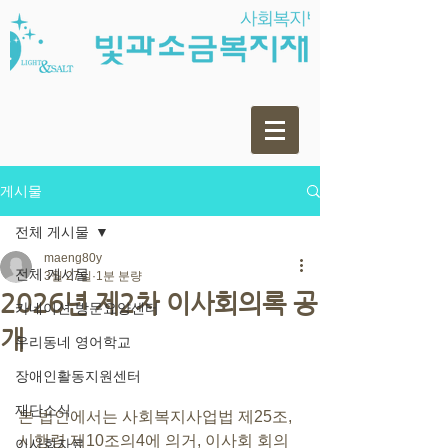
게시물
전체 게시물
maeng80y
전체 게시물
3월 27일
1분 분량
2026년 제2차 이사회의록 공
카네이션 방문요양센터
개
우리동네 영어학교
장애인활동지원센터
재단소식
본 법인에서는 사회복지사업법 제25조, 
시행령 제10조의4에 의거, 이사회 회의 
이사회자료