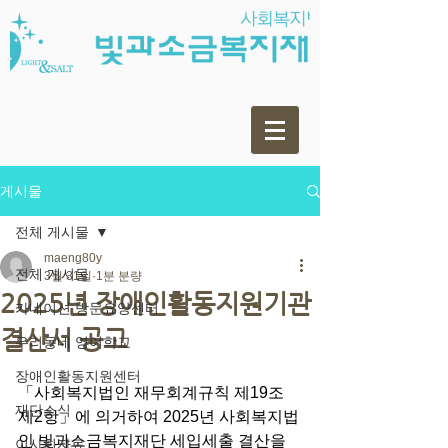
게시물
전체 게시물
maeng80y
전체 게시물
3월 31일
1분 분량
2025년 장애인활동지원기관
카네이션 방문요양센터
결산서 공고
우리동네 영어학교
장애인활동지원센터
「사회복지법인 재무회계규칙 제19조 
재단소식
제2항」에 의거하여 2025년 사회복지법
인 빛과소금복지재단 세입세출 결산을 
이사회자료