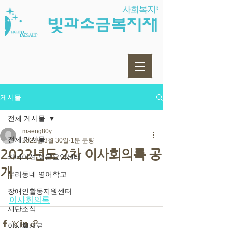
게시물
전체 게시물
maeng80y
전체 게시물
2022년 3월 30일
1분 분량
2022년도 2차 이사회의록 공
카네이션 방문요양센터
개
우리동네 영어학교
장애인활동지원센터
이사회의록
재단소식
이사회자료