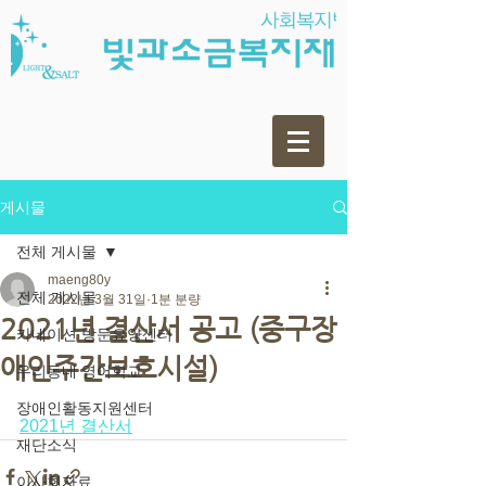
게시물
전체 게시물
maeng80y
전체 게시물
2022년 3월 31일
1분 분량
2021년 결산서 공고 (중구장
카네이션 방문요양센터
애인주간보호시설)
우리동네 영어학교
장애인활동지원센터
2021년 결산서
재단소식
이사회자료