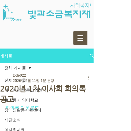
게시물
전체 게시물
tode022
전체 게시물
2020년 2월 11일
1분 분량
2020년 1차 이사회 회의록
카네이션 방문요양센터
공고
우리동네 영어학교
회의록 다운로드
장애인활동지원센터
재단소식
이사회자료