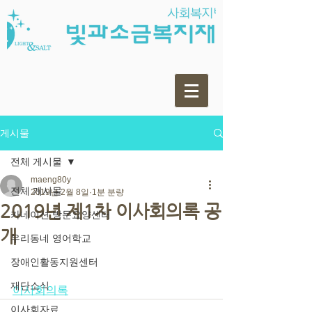
게시물
전체 게시물
maeng80y
전체 게시물
2019년 2월 8일
1분 분량
2019년 제1차 이사회의록 공
카네이션 방문요양센터
개
우리동네 영어학교
장애인활동지원센터
재단소식
이사회의록
이사회자료