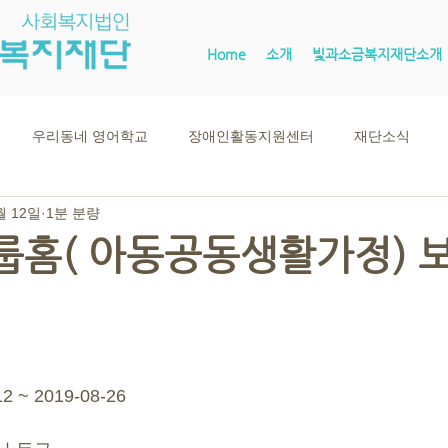
Home
소개
빛과소금복지재단소개
우리동네 영어학교
장애인활동지원센터
재단소식
월 12일
1분 분량
룹홈( 아동공동생활가정) 
 ~ 2019-08-26