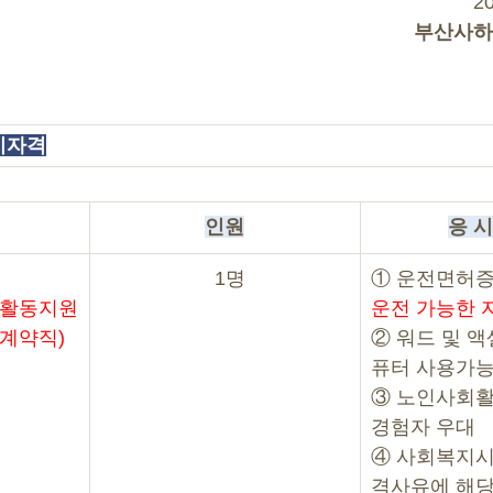
2
부산사하
응시자격
인원
응 시
  1명
① 운전면허증
회활동지원
운전 가능한 자
(계약직)
② 워드 및 액
퓨터 사용가
③ 노인사회
경험자 우대
④ 사회복지시
격사유에 해당