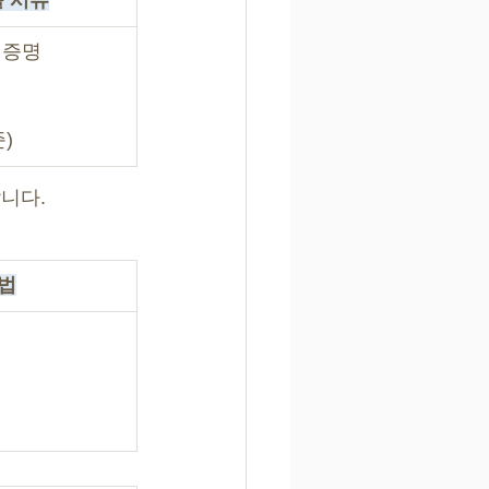
 서류
력증명
)
니다.
법