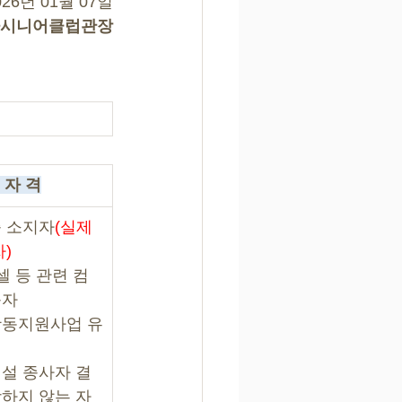
026년 01월 07일
시니어클럽관장
 자 격
 소지자
(실제 
)
셀 등 관련 컴
능자
활동지원사업 유
설 종사자 결
하지 않는 자