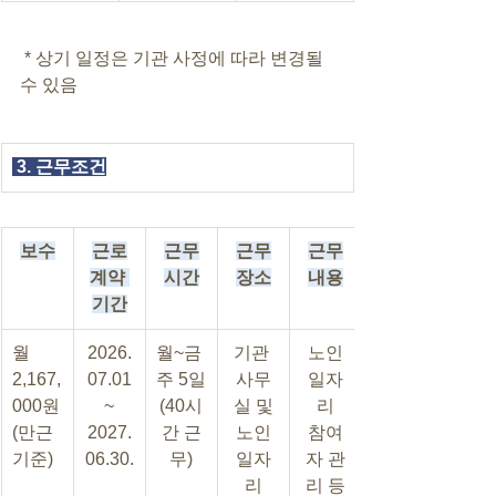
 * 상기 일정은 기관 사정에 따라 변경될 
수 있음
 3. 근무조건
보수
근로
근무
근무
근무
계약 
시간
장소
내용
기간
월 
2026.
월~금 
기관 
노인
2,167,
07.01
주 5일
사무
일자
000원
~
(40시
실 및
리
(만근 
2027.
간 근
노인
참여
기준)
06.30.
무)
일자
자 관
리
리 등