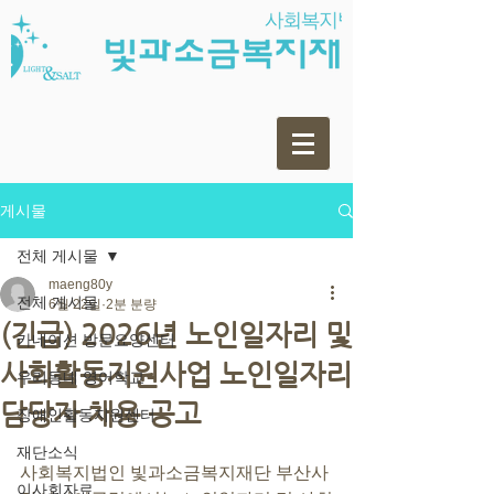
게시물
전체 게시물
maeng80y
전체 게시물
6월 22일
2분 분량
(긴급) 2026년 노인일자리 및
카네이션 방문요양센터
사회활동지원사업 노인일자리
우리동네 영어학교
담당자 채용 공고
장애인활동지원센터
재단소식
사회복지법인 빛과소금복지재단 부산사
이사회자료